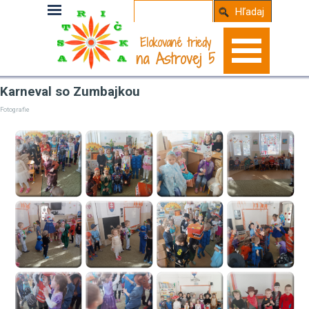
Hľadaj
Elokované triedy
na Astrovej 5
Karneval so Zumbajkou
Fotografie