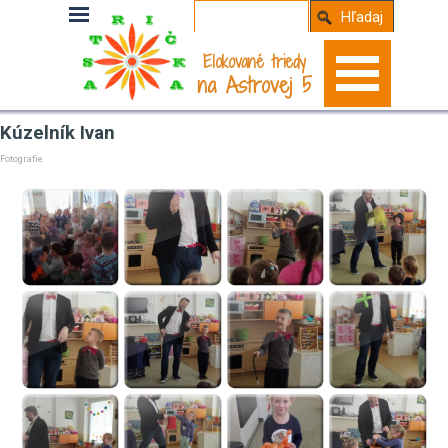
Hľadaj
Elokované triedy
na Astrovej 5
Kúzelník Ivan
Fotografie