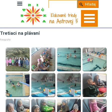
Hľadaj
Elokované triedy
na Astrovej 5
Tretiaci na plávaní
Fotografie