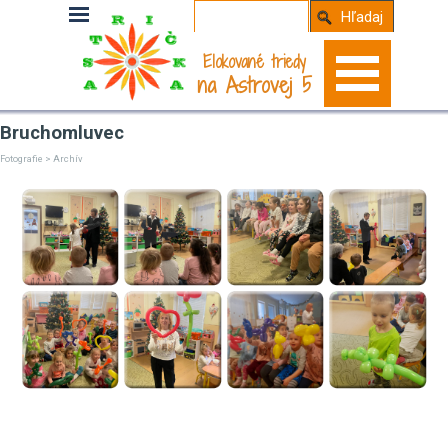
Hľadaj
Elokované triedy
na Astrovej 5
Bruchomluvec
Fotografie > Archív