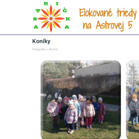
Elokované triedy
na Astrovej 5
Koníky
Fotografie > Archív